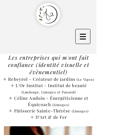
Les entreprises qui m'ont fait
confiance (identité visuelle et
évènementiel)
✧ Rebeyrol - Créateur de jardins
(Le Vigen)
✧ L'Or Institut - Institut de beauté
(Landouge, Limoges et Panazol)
✧ Céline Audoin - Énergéticienne et
Équicoach
(Limoges)
✧ Pâtisserie Sainte-Thérèse
(Limoges)
✧ D'Art & de Fer